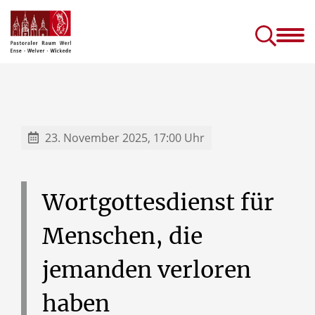
Gottesdienste &
Kirc
Sakramente
Einric
Gottesdienste in Seniorenhäusern
Prävention (sexuellen) Missbrauchs
Kinder- und J
23. November 2025, 17:00 Uhr
Wortgottesdienst
für
Menschen,
die
jemanden
verloren
haben