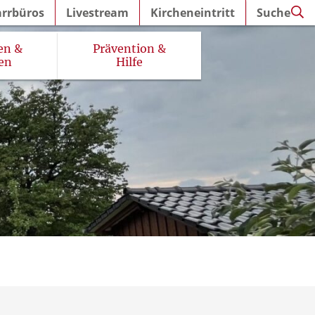
arrbüros
Livestream
Kircheneintritt
Suche
en &
Prävention &
en
Hilfe