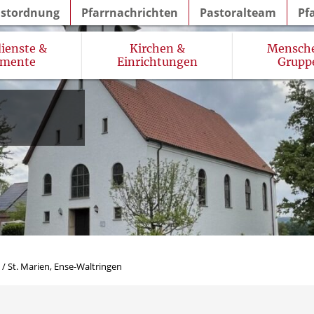
nstordnung
Pfarrnachrichten
Pastoralteam
Pf
ienste &
Kirchen &
Mensch
amente
Einrichtungen
Grupp
im Pastoralen Raum Werl
Prävention (sexuellen) Missbrauchs
Gottesdienste in Seniorenhäusern
Kinder- und Jugendgruppen
/
St. Marien, Ense-Waltringen