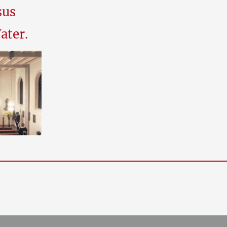
sus
ater.