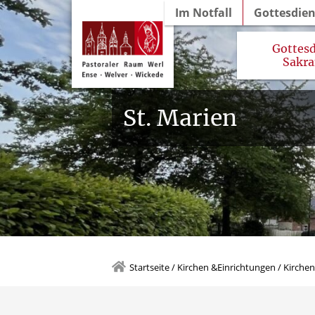
Im Notfall
Gottesdie
Gottesd
Sakr
Gottesdienstordnung 
St. Marien
Startseite
/
Kirchen &Einrichtungen
/
Kirchen