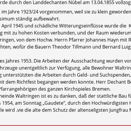
 wurde durch den Landdechanten Nübel am 13.04.1855 vollzog
e im Jahre 1923/24 vorgenommen, weil sie zu klein geworde
simum ständig aufbewahrt.
pril 1945 und schädliche Witterungs­einflüsse wurde die Ka
g mit zu hohen Kosten verbunden, und der Raum wiederum 
in­gen, von dem Hochw. Herrn Pfarrer Johannes Hayn mit Ra
chten, wofür die Bauern Theodor Tillmann und Bernard Lu
 Jahres 1953. Die Arbeiten der Aus­schachtung wurden von
ahrzeuge unentgeltlich zur Verfügung, alle Bewohner Waltri
terstützten die Arbeiten durch Geld- und Suchspenden, s
 mit dem Richtfest begangen werden konnte. Herr Dechant
 Pfarrangehörigen des ganzen Kirchspieles Bremen.
nde Waltringen ist es zu danken, daß der stattliche Bau 
s 1954, am Sonntag „Gaudete“, durch den Hochwürdigsten H
lle wird .vie die alte dem Schutz der altenseligsten Jungfrau