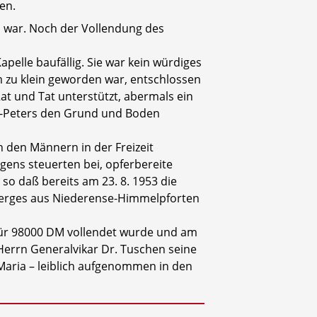
en.
n war. Noch der Vollendung des
pelle baufällig. Sie war kein würdiges
zu klein geworden war, entschlossen
t und Tat unterstützt, abermals ein
ig-Peters den Grund und Boden
 den Männern in der Freizeit
ngens steuerten bei, opferbereite
o daß bereits am 23. 8. 1953 die
 Berges aus Niederense-Himmelpforten
für 98000 DM vollendet wurde und am
errn Generalvikar Dr. Tuschen seine
 Maria – leiblich aufgenom­men in den