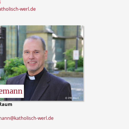
8
tholisch-werl.de
nemann
© PR Werl
 Raum
mann@katholisch-werl.de