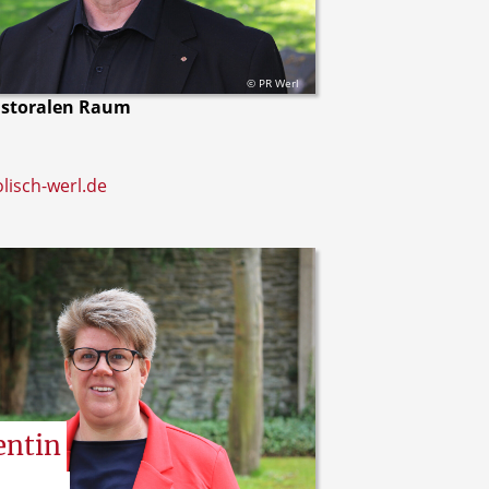
© PR Werl
astoralen Raum
1
olisch-werl.de
entin