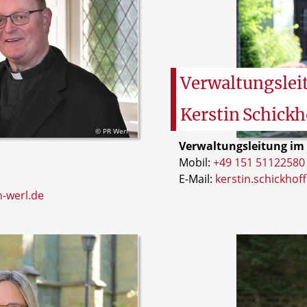
Verwaltungslei
Kerstin
Schickh
© PR Werl
Verwaltungsleitung im
Mobil:
+49 151 51122580
E-Mail:
kerstin.schickhof
-werl.de