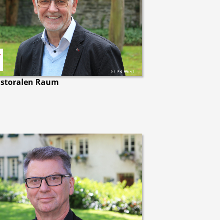
f
© PR Werl
astoralen Raum