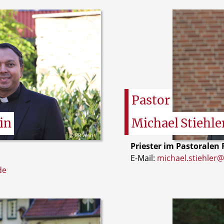
Pastor
in
Michael
Stiehle
© PR Werl
Priester im Pastoralen
E-Mail:
michael.stiehler@
de