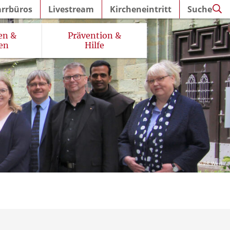
arrbüros
Livestream
Kircheneintritt
Suche
en &
Prävention &
en
Hilfe
© PR Werl