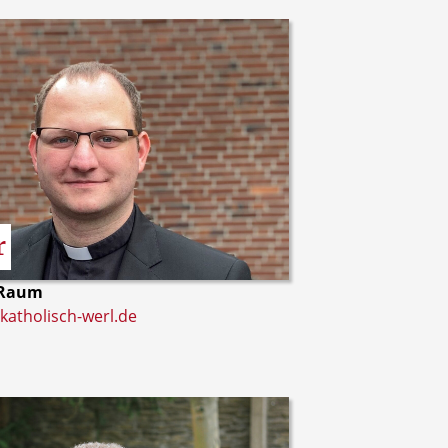
r
 Raum
katholisch-werl.de