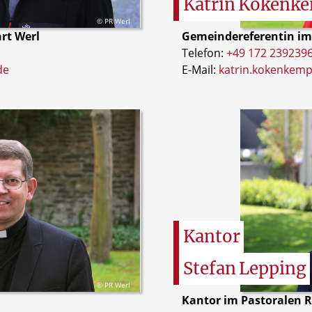
Katrin
Kokenke
© PR Werl
hrt Werl
Gemeindereferentin im
Telefon:
+49 172 239239
de
E-Mail:
katrin.kokenkemp
Kantor
Stefan
Lepping
© PR Werl
Kantor im Pastoralen