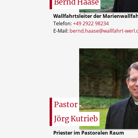
Bernd
Haase
Wallfahrtsleiter der Marienwallfa
Telefon:
+49 2922 98234
E-Mail:
bernd.haase@wallfahrt-werl.
Pastor
Jörg
Kutrieb
Priester im Pastoralen Raum