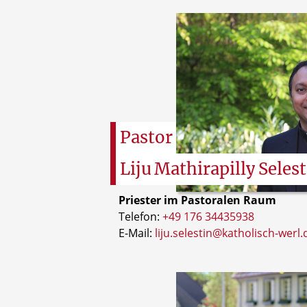
Pastor
Liju
Mathirapilly
Selest
Priester im Pastoralen Raum
Telefon:
+49 176 34435938
E-Mail:
liju.selestin@katholisch-werl.