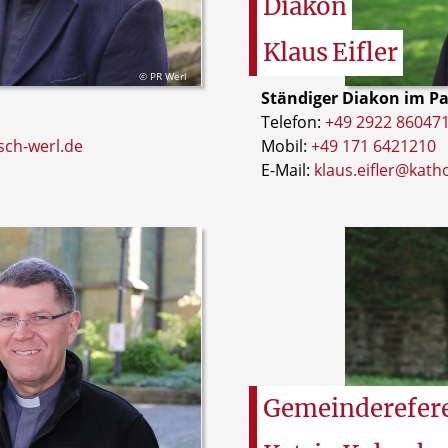
Diakon
Klaus
Eifler
© PR Werl
Ständiger Diakon im P
Telefon:
+49 2922 86047
sch-werl.de
Mobil:
+49 171 6421210
E-Mail:
klaus.eifler@kath
Gemeinderefer