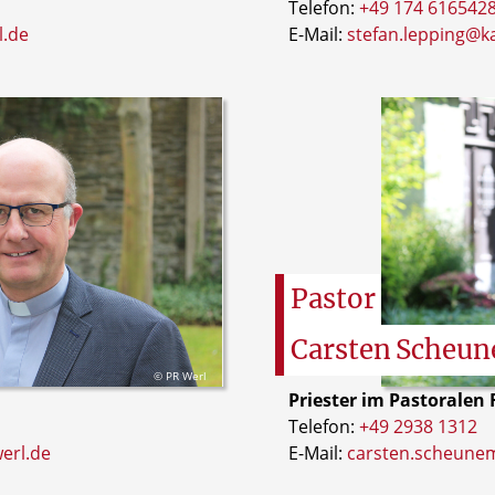
Telefon:
+49 174 616542
l.de
E-Mail:
stefan.lepping@ka
Pastor
Carsten
Scheu
© PR Werl
Priester im Pastoralen
Telefon:
+49 2938 1312
erl.de
E-Mail:
carsten.scheune