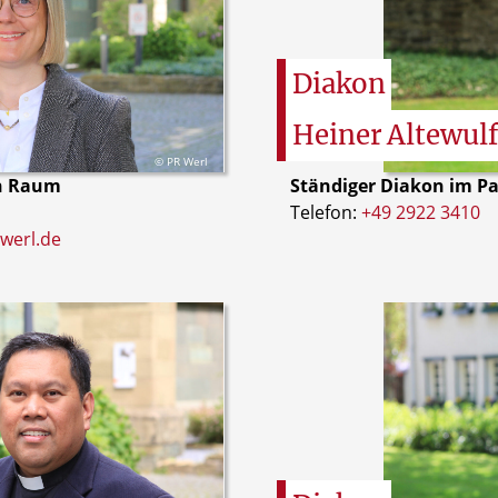
Diakon
Heiner
Altewul
© PR Werl
en Raum
Ständiger Diakon im P
Telefon:
+49 2922 3410
werl.de