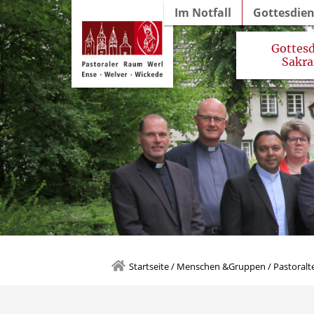
Im Notfall
Gottesdie
Gottesd
Sakr
Gottesdienstordnung 
Startseite
/
Menschen &Gruppen
/
Pastoral