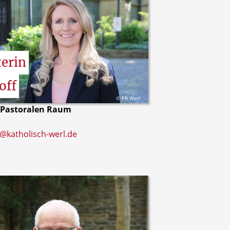
terin
off
© PR Werl
 Pastoralen Raum
f@katholisch-werl.de