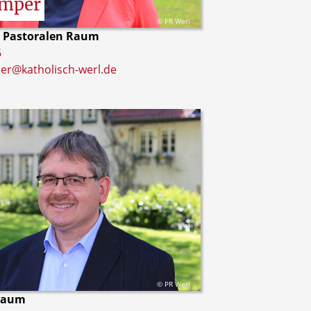
mper
© PR Werl
 Pastoralen Raum
6
er@katholisch-werl.de
© PR Werl
 Raum