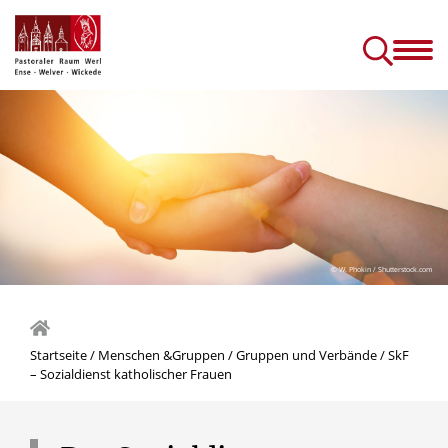
Gottesdienste &
Kirc
Sakramente
Einric
Gottesdienste in Seniorenhäusern
Prävention (sexuellen) Missbrauchs
Kinder- und J
© W. Phokin / Shutterstock.com
Startseite
/
Menschen &Gruppen
/
Gruppen und Verbände
/
SkF
– Sozialdienst katholischer Frauen