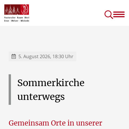
Gottesdienste &
Kirc
Sakramente
Einric
Gottesdienste in Seniorenhäusern
Prävention (sexuellen) Missbrauchs
Kinder- und J
5. August 2026, 18:30 Uhr
Sommerkirche
unterwegs
Gemeinsam Orte in unserer