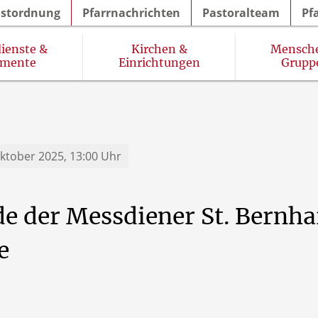
nstordnung
Pfarrnachrichten
Pastoralteam
Pf
ienste &
Kirchen &
Mensch
amente
Einrichtungen
Grupp
im Pastoralen Raum Werl
Prävention (sexuellen) Missbrauchs
Gottesdienste in Seniorenhäusern
Kinder- und Jugendgruppen
Oktober 2025, 13:00 Uhr
de
der
Messdiener
St.
Bernha
e