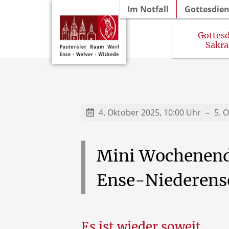
Im Notfall
Gottesdie
Gottesd
Sakr
Gottesdienstordnung 
4. Oktober 2025, 10:00 Uhr
5. 
Mini
Wochenen
Ense-Niederens
Es ist wieder soweit