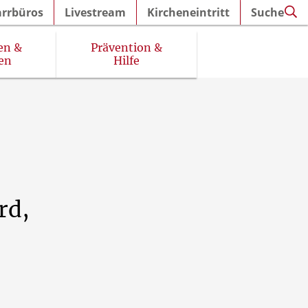
arrbüros
Livestream
Kircheneintritt
Suche
en &
Prävention &
en
Hilfe
rd,