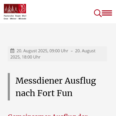
Gottesdienste &
Kirc
Sakramente
Einric
Gottesdienste in Seniorenhäusern
Prävention (sexuellen) Missbrauchs
Kinder- und J
20. August 2025, 09:00 Uhr
20. August
2025, 18:00 Uhr
Messdiener
Ausflug
nach
Fort
Fun