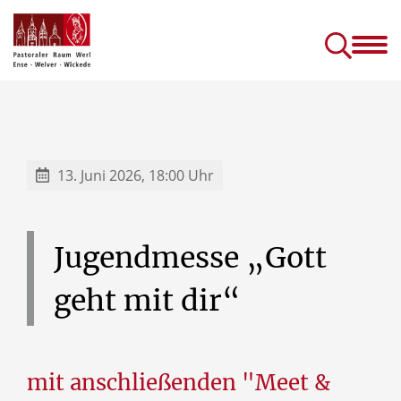
Gottesdienste &
Kirc
Sakramente
Einric
Gottesdienste in Seniorenhäusern
Prävention (sexuellen) Missbrauchs
Kinder- und J
13. Juni 2026, 18:00 Uhr
Jugendmesse
„Gott
geht
mit
dir“
mit anschließenden "Meet &