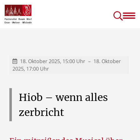
Gottesdienste &
Kirc
Sakramente
Einric
Gottesdienste in Seniorenhäusern
Prävention (sexuellen) Missbrauchs
Kinder- und J
18. Oktober 2025, 15:00 Uhr
18. Oktober
2025, 17:00 Uhr
Hiob
–
wenn
alles
zerbricht