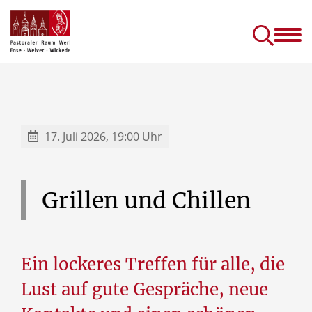
Gottesdienste &
Kirc
Sakramente
Einric
Gottesdienste in Seniorenhäusern
Prävention (sexuellen) Missbrauchs
Kinder- und J
17. Juli 2026, 19:00 Uhr
Grillen
und
Chillen
Ein lockeres Treffen für alle, die
Lust auf gute Gespräche, neue