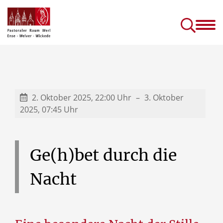
Gottesdienste &
Kirc
Sakramente
Einric
Gottesdienste in Seniorenhäusern
Prävention (sexuellen) Missbrauchs
Kinder- und J
2. Oktober 2025, 22:00 Uhr
3. Oktober
2025, 07:45 Uhr
Ge(h)bet
durch
die
Nacht