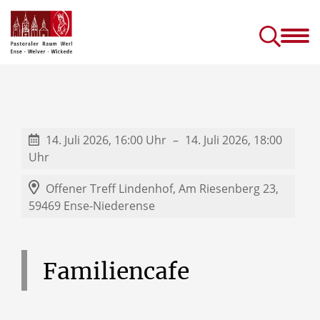
Gottesdienste &
Kirc
Sakramente
Einric
Gottesdienste in Seniorenhäusern
Prävention (sexuellen) Missbrauchs
Kinder- und J
14. Juli 2026, 16:00 Uhr
14. Juli 2026, 18:00
Uhr
Offener Treff Lindenhof,
Am Riesenberg 23,
59469 Ense-Niederense
Familiencafe