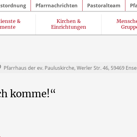
nstordnung
Pfarrnachrichten
Pastoralteam
Pf
ienste &
Kirchen &
Mensch
amente
Einrichtungen
Grupp
im Pastoralen Raum Werl
Prävention (sexuellen) Missbrauchs
Gottesdienste in Seniorenhäusern
Kinder- und Jugendgruppen
Pfarrhaus der ev. Pauluskirche,
Werler Str. 46, 59469 En
ch
komme!“