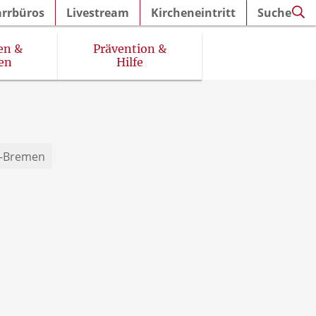
arrbüros
Livestream
Kircheneintritt
Suche
en &
Prävention &
en
Hilfe
se-Bremen