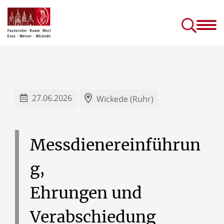
Gottesdienste &
Kirc
Sakramente
Einric
Gottesdienste in Seniorenhäusern
Prävention (sexuellen) Missbrauchs
Kinder- und J
27.06.2026
Wickede (Ruhr)
Messdienereinführun
g,
Ehrungen
und
Verabschiedung