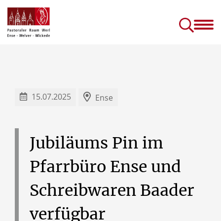
Gottesdienste &
Kirc
Sakramente
Einric
Gottesdienste in Seniorenhäusern
Prävention (sexuellen) Missbrauchs
Kinder- und J
15.07.2025
Ense
Jubiläums
Pin
im
Pfarrbüro
Ense
und
Schreibwaren
Baader
verfügbar