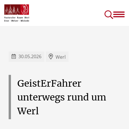
Gottesdienste &
Kirc
Sakramente
Einric
Gottesdienste in Seniorenhäusern
Prävention (sexuellen) Missbrauchs
Kinder- und J
30.05.2026
Werl
GeistErFahrer
unterwegs
rund
um
Werl